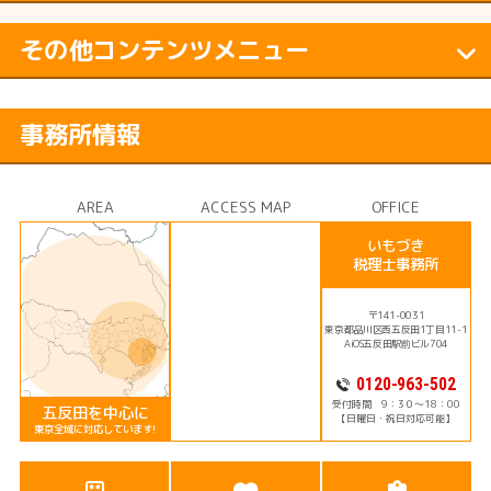
その他コンテンツメニュー
事務所情報
AREA
ACCESS MAP
OFFICE
いもづき
税理士事務所
〒141-0031
東京都品川区西五反田1丁目11-1
AiOS五反田駅前ビル704
0120-963-502
受付時間 9：3０～18：00
五反田を中心に
【日曜日・祝日対応可能】
東京全域に対応しています!