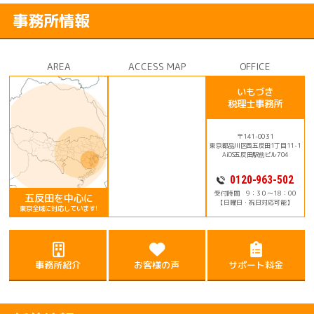
事務所情報
AREA
ACCESS MAP
OFFICE
いもづき
税理士事務所
〒141-0031
東京都品川区西五反田1丁目11-1
AiOS五反田駅前ビル704
0120-963-502
受付時間 9：3０～18：00
五反田を中心に
【日曜日・祝日対応可能】
東京全域に対応しています!
事務所紹介
お客様の声
サポート料金