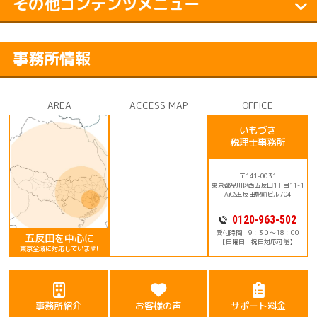
その他コンテンツメニュー
事務所情報
AREA
ACCESS MAP
OFFICE
いもづき
税理士事務所
〒141-0031
東京都品川区西五反田1丁目11-1
AiOS五反田駅前ビル704
0120-963-502
受付時間 9：3０～18：00
五反田を中心に
【日曜日・祝日対応可能】
東京全域に対応しています!
事務所紹介
お客様の声
サポート料金