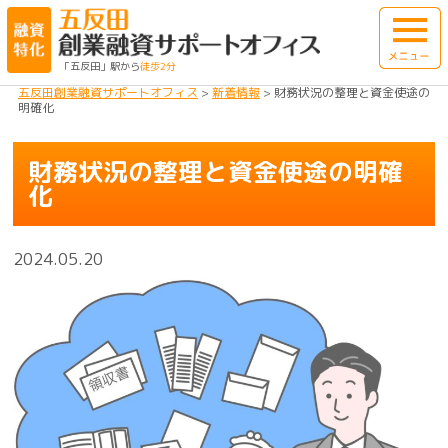
「五反田」駅から
徒歩2分
五反田創業融資サポートオフィス
>
新着情報
>
財務状況の整理と資金使途の
明確化
財務状況の整理と資金使途の明確
化
2024.05.20