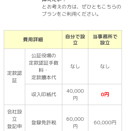
とお考えの方は、ぜひともこちらの
プランをご利用ください。
自分で設
当事務所で
費用詳細
立
設立
公証役場の
定款認証手数
なし
なし
料・
定款認
定款謄本代
証
40,000
収入印紙代
0円
円
会社設
立
60,000
登録免許税
60,000円
登記申
円