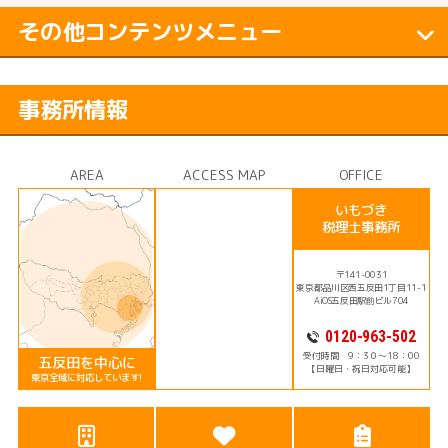
その他コンテンツメニュー
事務所情報
AREA
ACCESS MAP
OFFICE
いもづき
税理士事務所
〒141-0031
東京都品川区西五反田1丁目11-1
AiOS五反田駅前ビル704
0120-963-502
受付時間 9：3０～18：00
五反田を中心に
【日曜日・祝日対応可能】
東京全域に対応しています!